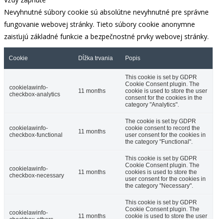
Nevyhnutné súbory cookie sú absolútne nevyhnutné pre správne
fungovanie webovej stránky. Tieto súbory cookie anonymne
zaisťujú základné funkcie a bezpečnostné prvky webovej stránky.
Cookie
Dĺžka trvania
Popis
This cookie is set by GDPR
Cookie Consent plugin. The
cookielawinfo-
11 months
cookie is used to store the user
checkbox-analytics
consent for the cookies in the
category "Analytics".
The cookie is set by GDPR
cookielawinfo-
cookie consent to record the
11 months
checkbox-functional
user consent for the cookies in
the category "Functional".
This cookie is set by GDPR
Cookie Consent plugin. The
cookielawinfo-
11 months
cookies is used to store the
checkbox-necessary
user consent for the cookies in
the category "Necessary".
This cookie is set by GDPR
Cookie Consent plugin. The
cookielawinfo-
11 months
cookie is used to store the user