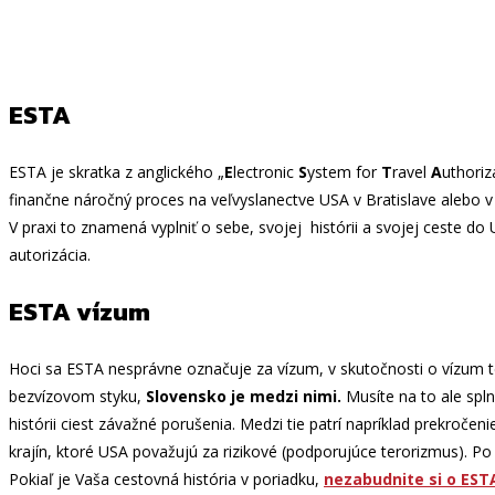
ESTA
ESTA je skratka z anglického „
E
lectronic
S
ystem for
T
ravel
A
uthoriz
finančne náročný proces na veľvyslanectve USA v Bratislave alebo v P
V praxi to znamená vyplniť o sebe, svojej histórii a svojej ceste 
autorizácia.
ESTA vízum
Hoci sa ESTA nesprávne označuje za vízum, v skutočnosti o vízum te
bezvízovom styku,
Slovensko je medzi nimi.
Musíte na to ale spln
histórii ciest závažné porušenia. Medzi tie patrí napríklad prekroče
krajín, ktoré USA považujú za rizikové (podporujúce terorizmus). Po 
Pokiaľ je Vaša cestovná história v poriadku,
nezabudnite si o EST