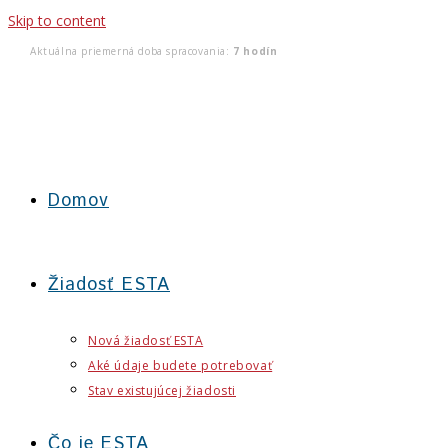
Skip to content
Aktuálna priemerná doba spracovania:
7 hodín
Domov
Žiadosť ESTA
Nová žiadosť ESTA
Aké údaje budete potrebovať
Stav existujúcej žiadosti
Čo je ESTA