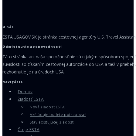
O nás
ESTA.USAGOV.SK je stránka cestovnej agentúry U.S. Travel Assista
Odmietnutie zodpovednosti
Táto stránka ani naša spoločnosť nie sú nijakým spôsobom spojené 
súvislosti so získaním cestovnej autorizácie do USA a tiež v prieb
rozhodnutie je na úradoch USA.
Navigácia
Domov
Žiadosť ESTA
Nová žiadosť ESTA
Aké údaje budete potrebovať
Stav existujúcej žiadosti
Čo je ESTA