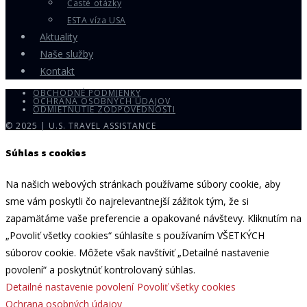
Časté otázky
ESTA víza USA
Aktuality
Naše služby
Kontakt
OBCHODNÉ PODMIENKY
OCHRANA OSOBNÝCH ÚDAJOV
ODMIETNUTIE ZODPOVEDNOSTI
© 2025 | U.S. TRAVEL ASSISTANCE
Súhlas s cookies
Na našich webových stránkach používame súbory cookie, aby
sme vám poskytli čo najrelevantnejší zážitok tým, že si
zapamätáme vaše preferencie a opakované návštevy. Kliknutím na
„Povoliť všetky cookies“ súhlasíte s používaním VŠETKÝCH
súborov cookie. Môžete však navštíviť „Detailné nastavenie
povolení“ a poskytnúť kontrolovaný súhlas.
Detailné nastavenie povolení
Povoliť všetky cookies
Ochrana osobných údajov