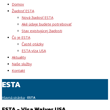
Domov
Žiadosť ESTA
Nová žiadosť ESTA
Aké údaje budete potrebovať
Stav existujúcej žiadosti
Čo je ESTA
Časté otázky
ESTA víza USA
Aktuality
Naše služby
Kontakt
ESTA
Hlavná stránka
-
ESTA
ESTA - Visa Waiver USA